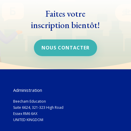
Faites votre
inscription bientôt!
NOUS CONTACTER
Administration
Beecham Education
Suite 6624, 321-323 High Road
Essex RM6 6AX
UNITED KINGDOM